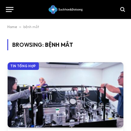
Home
»
bệnh mắt
BROWSING:
BỆNH MẮT
TIN TỔNG HỢP