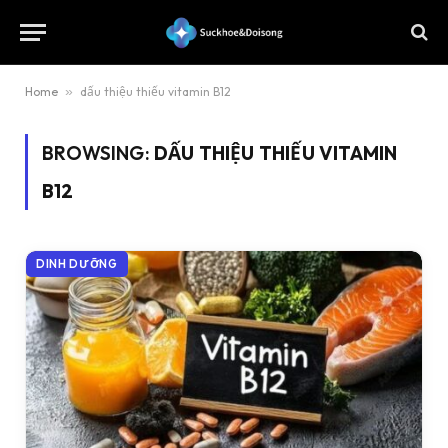
Home
»
dấu thiệu thiếu vitamin B12
BROWSING:
DẤU THIỆU THIẾU VITAMIN
B12
DINH DƯỠNG