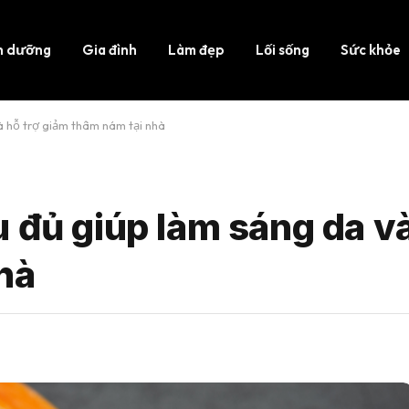
h dưỡng
Gia đình
Làm đẹp
Lối sống
Sức khỏe
à hỗ trợ giảm thâm nám tại nhà
 đủ giúp làm sáng da và
hà