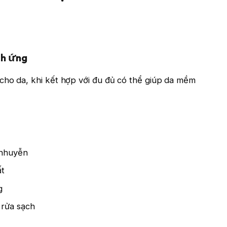
ch ứng
cho da, khi kết hợp với đu đủ có thể giúp da mềm
 nhuyễn
ất
g
 rửa sạch