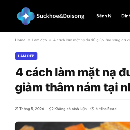
Bệnh lý
Din
Home
»
Làm đẹp
»
4 cách làm mặt nạ đu đủ giúp làm sáng da v
LÀM ĐẸP
4 cách làm mặt nạ đu
giảm thâm nám tại n
21 Tháng 5, 2026
Không có bình luận
6 Mins Read