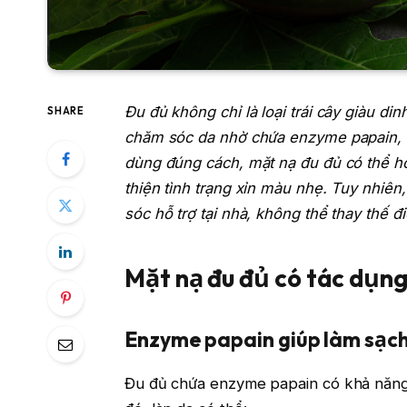
Đu đủ không chỉ là loại trái cây giàu d
SHARE
chăm sóc da nhờ chứa enzyme papain, v
dùng đúng cách, mặt nạ đu đủ có thể hỗ
thiện tình trạng xỉn màu nhẹ. Tuy nhiên
sóc hỗ trợ tại nhà, không thể thay thế đi
Mặt nạ đu đủ có tác dụng
Enzyme papain giúp làm sạch
Đu đủ chứa enzyme papain có khả năng h