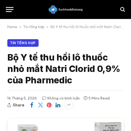
Home
»
Tin tổng hợp
»
Bộ Y tế thu hồi lô thuốc nhỏ mắt Natri Clorid 0,9% của Pharmedic
TIN TỔNG HỢP
Bộ Y tế thu hồi lô thuốc
nhỏ mắt Natri Clorid 0,9%
của Pharmedic
16 Tháng 5, 2026
Không có bình luận
5 Mins Read
Share