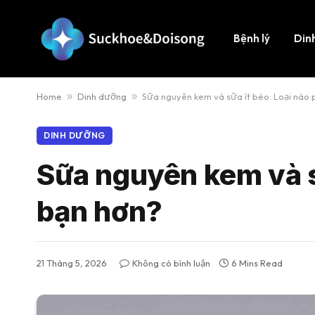
Bệnh lý
Din
Home
»
Dinh dưỡng
»
Sữa nguyên kem và sữa ít béo: Loại nào 
DINH DƯỠNG
Sữa nguyên kem và sữ
bạn hơn?
21 Tháng 5, 2026
Không có bình luận
6 Mins Read