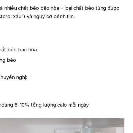
nhiều chất béo bão hòa – loại chất béo từng được
sterol xấu”) và nguy cơ bệnh tim.
hất béo bão hòa
ông béo
huyến nghị:
khoảng 6–10% tổng lượng calo mỗi ngày