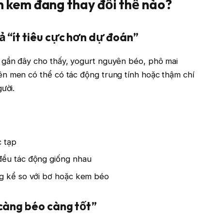
 kem đang thay đổi thế nào?
ả “ít tiêu cực hơn dự đoán”
 gần đây cho thấy, yogurt nguyên béo, phô mai
n men có thể có tác động trung tính hoặc thậm chí
ười.
c tạp
đều tác động giống nhau
ng kể so với bơ hoặc kem béo
“càng béo càng tốt”