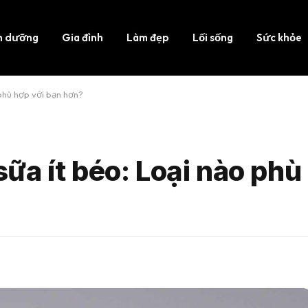
h dưỡng
Gia đình
Làm đẹp
Lối sống
Sức khỏe
phù hợp với bạn hơn?
a ít béo: Loại nào phù