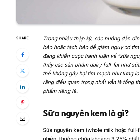
Trong nhiều thập kỷ, các hướng dẫn din
SHARE
béo hoặc tách béo để giảm nguy cơ tim
đang khiến cuộc tranh luận về “sữa nguy
thấy các sản phẩm dairy full-fat như 
thể không gây hại tim mạch như từng lo
rằng điều quan trọng nhất vẫn là tổng t
phẩm riêng lẻ.
Sữa nguyên kem là gì?
Sữa nguyên kem (whole milk hoặc full-fa
nhiên, thường chứa khoảng 3,25% chất 