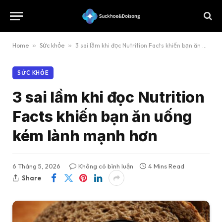
Home
»
Sức khỏe
»
3 sai lầm khi đọc Nutrition Facts khiến bạn ăn uống kém lành mạnh hơn
SỨC KHỎE
3 sai lầm khi đọc Nutrition
Facts khiến bạn ăn uống
kém lành mạnh hơn
6 Tháng 5, 2026
Không có bình luận
4 Mins Read
Share