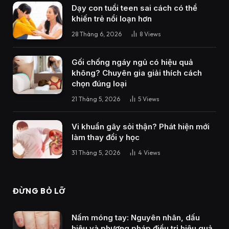
Dạy con tuổi teen sai cách có thể
khiến trẻ nổi loạn hơn
28 Tháng 6, 2026
8
Views
Gối chống ngáy ngủ có hiệu quả
không? Chuyên gia giải thích cách
chọn đúng loại
21 Tháng 5, 2026
5
Views
Vi khuẩn gây sỏi thận? Phát hiện mới
làm thay đổi y học
31 Tháng 5, 2026
4
Views
ĐỪNG BỎ LỠ
Nấm móng tay: Nguyên nhân, dấu
hiệu và phương pháp điều trị hiệu quả