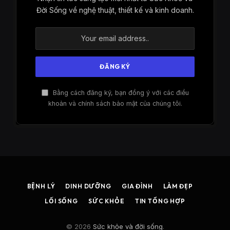
Đời Sống về nghệ thuật, thiết kế và kinh doanh.
Bằng cách đăng ký, bạn đồng ý với các điều
khoản và chính sách bảo mật của chúng tôi.
BỆNH LÝ
DINH DƯỠNG
GIA ĐÌNH
LÀM ĐẸP
LỐI SỐNG
SỨC KHỎE
TIN TỔNG HỢP
© 2026
Sức khỏe và đời sống
.