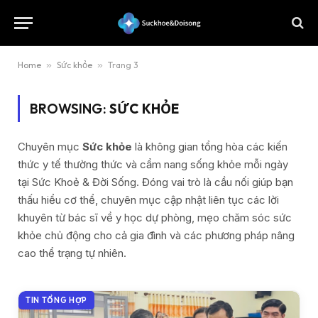
Home
»
Sức khỏe
»
Trang 3
BROWSING:
SỨC KHỎE
Chuyên mục
Sức khỏe
là không gian tổng hòa các kiến
thức y tế thường thức và cẩm nang sống khỏe mỗi ngày
tại Sức Khoẻ & Đời Sống. Đóng vai trò là cầu nối giúp bạn
thấu hiểu cơ thể, chuyên mục cập nhật liên tục các lời
khuyên từ bác sĩ về y học dự phòng, mẹo chăm sóc sức
khỏe chủ động cho cả gia đình và các phương pháp nâng
cao thể trạng tự nhiên.
TIN TỔNG HỢP