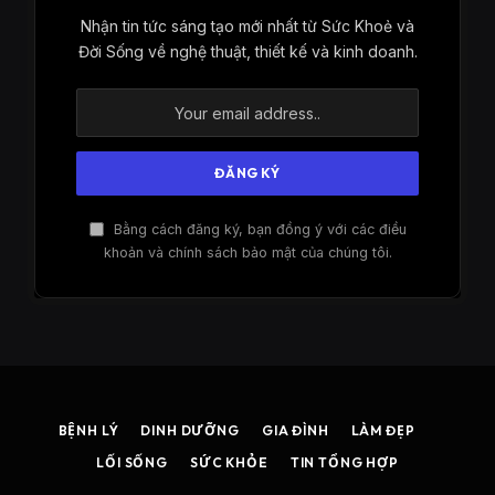
Nhận tin tức sáng tạo mới nhất từ ​​Sức Khoẻ và
Đời Sống về nghệ thuật, thiết kế và kinh doanh.
Bằng cách đăng ký, bạn đồng ý với các điều
khoản và chính sách bảo mật của chúng tôi.
BỆNH LÝ
DINH DƯỠNG
GIA ĐÌNH
LÀM ĐẸP
LỐI SỐNG
SỨC KHỎE
TIN TỔNG HỢP