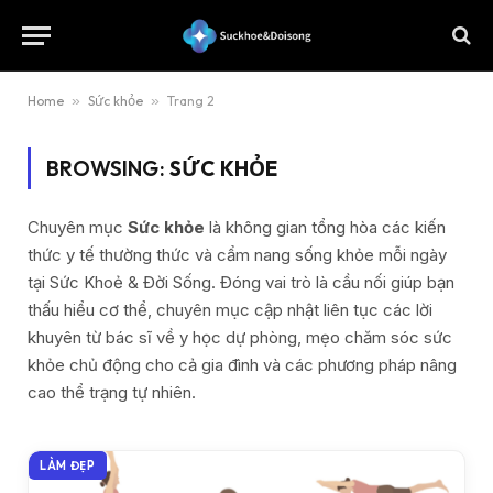
Home
»
Sức khỏe
»
Trang 2
BROWSING:
SỨC KHỎE
Chuyên mục
Sức khỏe
là không gian tổng hòa các kiến
thức y tế thường thức và cẩm nang sống khỏe mỗi ngày
tại Sức Khoẻ & Đời Sống. Đóng vai trò là cầu nối giúp bạn
thấu hiểu cơ thể, chuyên mục cập nhật liên tục các lời
khuyên từ bác sĩ về y học dự phòng, mẹo chăm sóc sức
khỏe chủ động cho cả gia đình và các phương pháp nâng
cao thể trạng tự nhiên.
LÀM ĐẸP